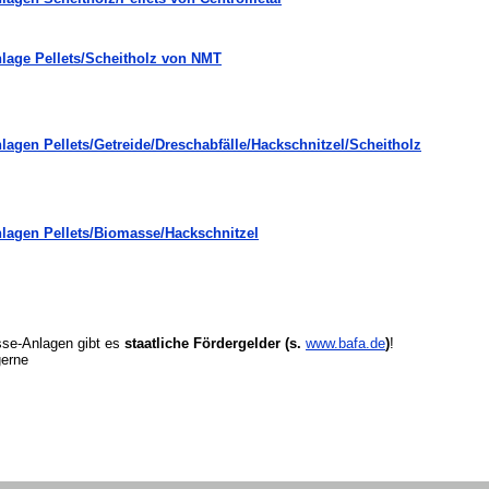
lage Pellets/Scheitholz von NMT
agen Pellets/Getreide/Dreschabfälle/Hackschnitzel/Scheitholz
lagen Pellets/Biomasse/Hackschnitzel
se-Anlagen gibt es
staatliche Fördergelder (s.
www.bafa.de
)
!
gerne