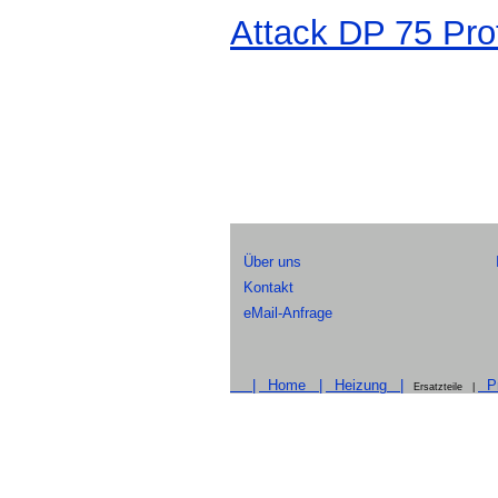
Attack DP 75 Prof
Über uns
Kontakt
eMail-Anfrage
|
Home |
Heizung |
Pr
Ersatzteile |